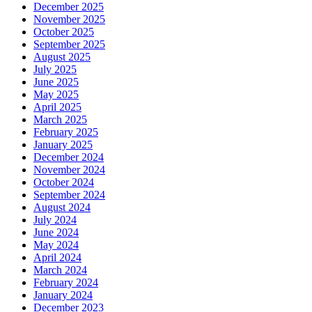
December 2025
November 2025
October 2025
September 2025
August 2025
July 2025
June 2025
May 2025
April 2025
March 2025
February 2025
January 2025
December 2024
November 2024
October 2024
September 2024
August 2024
July 2024
June 2024
May 2024
April 2024
March 2024
February 2024
January 2024
December 2023