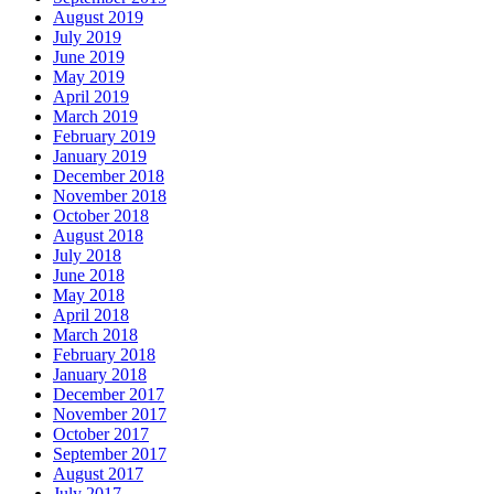
August 2019
July 2019
June 2019
May 2019
April 2019
March 2019
February 2019
January 2019
December 2018
November 2018
October 2018
August 2018
July 2018
June 2018
May 2018
April 2018
March 2018
February 2018
January 2018
December 2017
November 2017
October 2017
September 2017
August 2017
July 2017