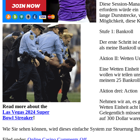
Diese Session-Manag
erfordern würde ein 
lange Durststrecke, 
Möglichkeit, diese K
Stufe 1: Bankroll
Der erste Schritt is
als meine Bankroll 
Aktion II: Wetten Un
Eine Wetten Einheit 
wollen wir teilen un
meinem 25 Bankroll g
Aktion drei: Action
Nehmen wir an, es gi
Read more about the
Wetten Einheit acht D
Las Vegas 2024 Super
Gelegentlich müssen
Bowl Streaker
!
auf 300 Dollar waren
Wie Sie sehen können, wird dieses einfache System zur Steuerung Ihr
Filed under:
Online Casino
Comments Off