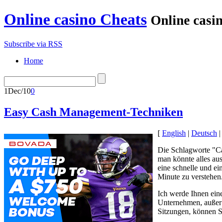
Online casino Cheats
Online casi
Subscribe via RSS
Home
1
Dec/10
0
Easy Cash Management-Techniken
[
English
|
Deutsch
Die Schlagworte "Ca
man könnte alles au
eine schnelle und ei
Minute zu verstehen
Ich werde Ihnen eine
Unternehmen, außer 
Sitzungen, können Si